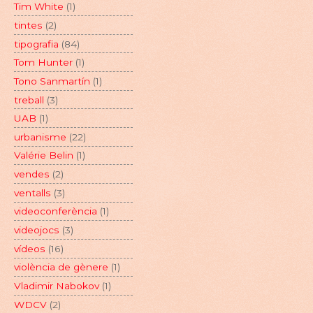
Tim White
(1)
tintes
(2)
tipografia
(84)
Tom Hunter
(1)
Tono Sanmartín
(1)
treball
(3)
UAB
(1)
urbanisme
(22)
Valérie Belin
(1)
vendes
(2)
ventalls
(3)
videoconferència
(1)
videojocs
(3)
vídeos
(16)
violència de gènere
(1)
Vladimir Nabokov
(1)
WDCV
(2)