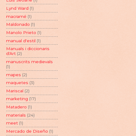
Luis Seoane
(1)
Lynd Ward
(1)
macramé
(1)
Maldonado
(1)
Manolo Prieto
(1)
manual d'estil
(1)
Manuals i diccionaris
d'Art
(2)
manuscrits medievals
(1)
mapes
(2)
maquetes
(3)
Mariscal
(2)
marketing
(17)
Matadero
(1)
materials
(24)
meet
(1)
Mercado de Diseño
(1)