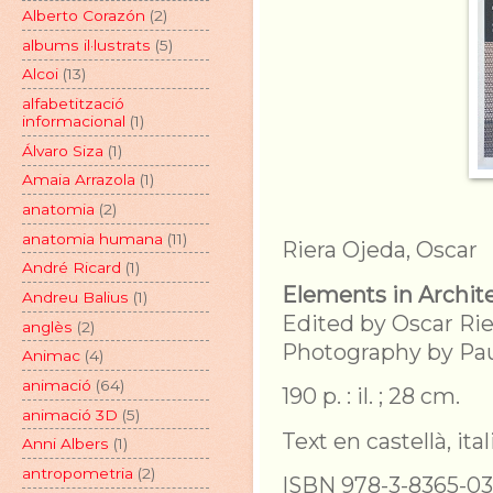
Alberto Corazón
(2)
albums il·lustrats
(5)
Alcoi
(13)
alfabetització
informacional
(1)
Álvaro Siza
(1)
Amaia Arrazola
(1)
anatomia
(2)
anatomia humana
(11)
Riera Ojeda, Oscar
André Ricard
(1)
Elements in Archite
Andreu Balius
(1)
Edited by Oscar Rie
anglès
(2)
Photography by Paul
Animac
(4)
animació
(64)
190 p. : il. ; 28 cm.
animació 3D
(5)
Text en castellà, ita
Anni Albers
(1)
antropometria
(2)
ISBN 978-3-8365-03