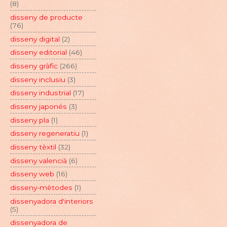
(8)
disseny de producte
(76)
disseny digital
(2)
disseny editorial
(46)
disseny gràfic
(266)
disseny inclusiu
(3)
disseny industrial
(17)
disseny japonés
(3)
disseny pla
(1)
disseny regeneratiu
(1)
disseny tèxtil
(32)
disseny valencià
(6)
disseny web
(16)
disseny-mètodes
(1)
dissenyadora d'interiors
(5)
dissenyadora de