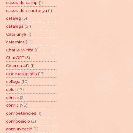
cases de camp
(1)
cases de muntanya
(1)
catàleg
(5)
catàlegs
(51)
Catalunya
(1)
ceràmica
(10)
Charlie White
(1)
ChatGPT
(5)
Cinema 4D
(1)
cinematografia
(17)
collage
(10)
color
(17)
cómic
(2)
còmic
(75)
competències
(1)
composició
(3)
comunicació
(8)