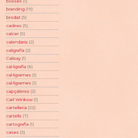
bosses
(1)
branding
(19)
brodat
(5)
cadires
(5)
calcer
(5)
calendaris
(2)
caligrafia
(2)
Calisay
(1)
cal·ligrafia
(6)
cal·ligrames
(1)
cal·lígrames
(1)
capçaleres
(2)
Carl Winkow
(1)
cartelleria
(22)
cartells
(7)
cartografia
(1)
cases
(3)