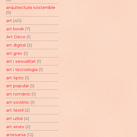
arquitectura sostenible
(5)
art
(40)
art book
(7)
Art Déco
(1)
art digital
(2)
art grec
(1)
art i sexualitat
(1)
art i tecnologia
(1)
art òptic
(1)
art popular
(1)
art romànic
(1)
art soviètic
(1)
art tèxtil
(2)
art urbà
(4)
art xinés
(2)
artesania
(12)