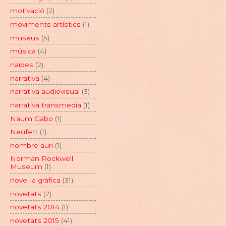
motivació
(2)
moviments artístics
(1)
museus
(5)
música
(4)
naipes
(2)
narrativa
(4)
narrativa audiovisual
(3)
narrativa transmedia
(1)
Naum Gabo
(1)
Neufert
(1)
nombre auri
(1)
Norman Rockwell
Museum
(1)
novel·la gràfica
(31)
novetats
(2)
novetats 2014
(1)
novetats 2015
(41)