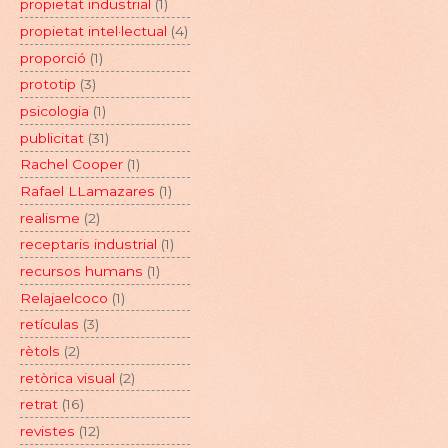
propietat industrial
(1)
propietat intel·lectual
(4)
proporció
(1)
prototip
(3)
psicologia
(1)
publicitat
(31)
Rachel Cooper
(1)
Rafael LLamazares
(1)
realisme
(2)
receptaris industrial
(1)
recursos humans
(1)
Relajaelcoco
(1)
retículas
(3)
rètols
(2)
retòrica visual
(2)
retrat
(16)
revistes
(12)