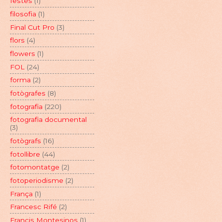
festes
(1)
filosofia
(1)
Final Cut Pro
(3)
flors
(4)
flowers
(1)
FOL
(24)
forma
(2)
fotògrafes
(8)
fotografia
(220)
fotografia documental
(3)
fotògrafs
(16)
fotollibre
(44)
fotomontatge
(2)
fotoperiodisme
(2)
França
(1)
Francesc Rifé
(2)
Francis Montesinos
(1)