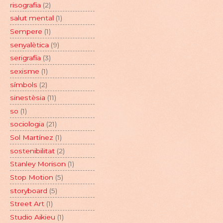
risografia
(2)
salut mental
(1)
Sempere
(1)
senyalètica
(9)
serigrafia
(3)
sexisme
(1)
símbols
(2)
sinestèsia
(11)
so
(1)
sociologia
(21)
Sol Martínez
(1)
sostenibilitat
(2)
Stanley Morison
(1)
Stop Motion
(5)
storyboard
(5)
Street Art
(1)
Studio Aikieu
(1)