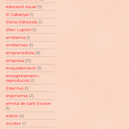
educació visual
(9)
El Cabanyal
(1)
Elena Odriozola
(1)
Ellen Lupton
(1)
emblema
(1)
emblemes
(1)
emprenedoria
(8)
empresa
(15)
enquadernació
(3)
enregistrament i
reproducció
(1)
Erasmus
(1)
ergonomia
(2)
ermita de Sant Esteve
(1)
esbós
(3)
escales
(1)