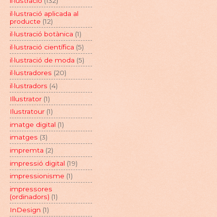
il·lustració
(132)
il·lustració aplicada al
producte
(12)
il·lustració botànica
(1)
il·lustració científica
(5)
il·lustració de moda
(5)
il·lustradores
(20)
il·lustradors
(4)
Illustrator
(1)
Ilustratour
(1)
imatge digital
(1)
imatges
(3)
impremta
(2)
impressió digital
(19)
impressionisme
(1)
impressores
(ordinadors)
(1)
InDesign
(1)