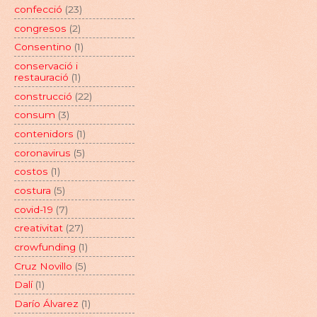
confecció
(23)
congresos
(2)
Consentino
(1)
conservació i
restauració
(1)
construcció
(22)
consum
(3)
contenidors
(1)
coronavirus
(5)
costos
(1)
costura
(5)
covid-19
(7)
creativitat
(27)
crowfunding
(1)
Cruz Novillo
(5)
Dalí
(1)
Darío Álvarez
(1)