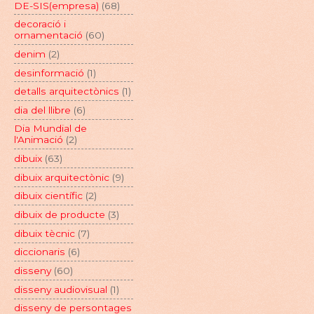
DE-SIS(empresa)
(68)
decoració i
ornamentació
(60)
denim
(2)
desinformació
(1)
detalls arquitectònics
(1)
dia del llibre
(6)
Dia Mundial de
l'Animació
(2)
dibuix
(63)
dibuix arquitectònic
(9)
dibuix científic
(2)
dibuix de producte
(3)
dibuix tècnic
(7)
diccionaris
(6)
disseny
(60)
disseny audiovisual
(1)
disseny de persontages