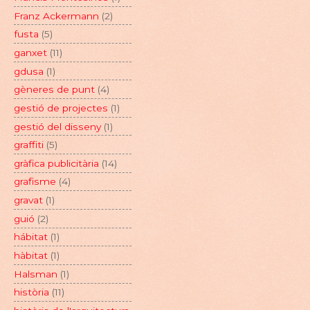
Franz Ackermann
(2)
fusta
(5)
ganxet
(11)
gdusa
(1)
gèneres de punt
(4)
gestió de projectes
(1)
gestió del disseny
(1)
graffiti
(5)
gràfica publicitària
(14)
grafisme
(4)
gravat
(1)
guió
(2)
hábitat
(1)
hàbitat
(1)
Halsman
(1)
història
(11)