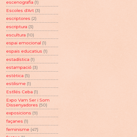
escenografia
(1)
Escoles d'Art
(3)
escriptores
(2)
escriptura
(3)
escultura
(10)
espai emocional
(1)
espais educatius
(1)
estadística
(1)
estampació
(3)
estètica
(5)
estilisme
(1)
Estllés Ceba
(1)
Expo Vam Ser i Som
Dissenyadores
(50)
exposicions
(9)
façanes
(1)
feminisme
(47)