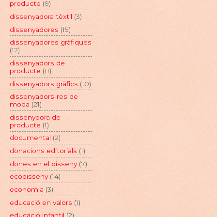
producte
(9)
dissenyadora tèxtil
(3)
dissenyadores
(15)
dissenyadores gràfiques
(12)
dissenyadors de
producte
(11)
dissenyadors gràfics
(10)
dissenyadors-res de
moda
(21)
dissenydora de
producte
(1)
documental
(2)
donacions editorials
(1)
dones en el disseny
(7)
ecodisseny
(14)
economia
(3)
educació en valors
(1)
educació infantil
(2)