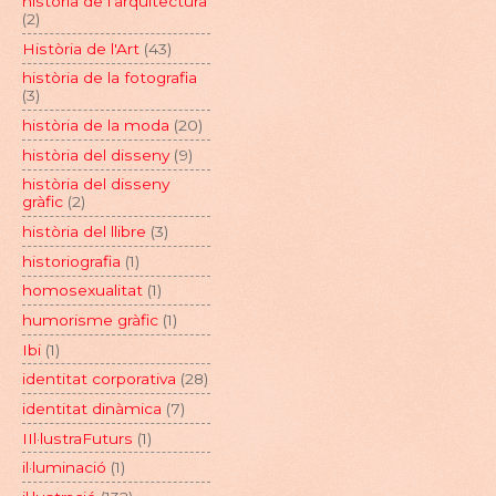
història de l'arquitectura
(2)
Història de l'Art
(43)
història de la fotografia
(3)
història de la moda
(20)
història del disseny
(9)
història del disseny
gràfic
(2)
història del llibre
(3)
historiografia
(1)
homosexualitat
(1)
humorisme gràfic
(1)
Ibi
(1)
identitat corporativa
(28)
identitat dinàmica
(7)
IIl·lustraFuturs
(1)
il·luminació
(1)