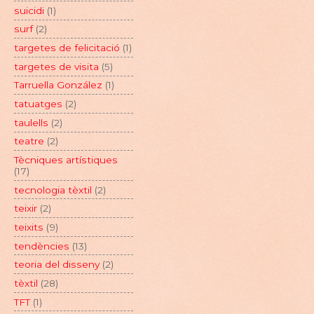
suicidi
(1)
surf
(2)
targetes de felicitació
(1)
targetes de visita
(5)
Tarruella González
(1)
tatuatges
(2)
taulells
(2)
teatre
(2)
Tècniques artístiques
(17)
tecnologia tèxtil
(2)
teixir
(2)
teixits
(9)
tendències
(13)
teoria del disseny
(2)
tèxtil
(28)
TFT
(1)