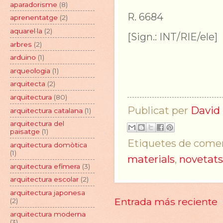
aparadorisme
(8)
R. 6684
aprenentatge
(2)
aquarel·la
(2)
[Sign.: INT/RIE/ele]
arbres
(2)
arduino
(1)
arqueologia
(1)
arquitecta
(2)
arquitectura
(80)
Publicat per
David 
arquitectura catalana
(1)
arquitectura del
paisatge
(1)
Etiquetes de comen
arquitectura domòtica
(1)
materials
,
novetats
arquitectura efímera
(3)
arquitectura escolar
(2)
arquitectura japonesa
Entrada más reciente
(2)
arquitectura moderna
(3)