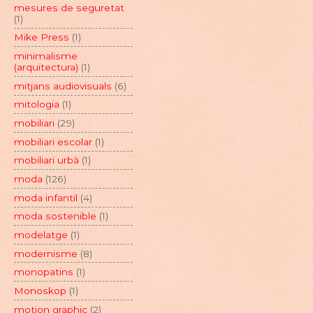
mesures de seguretat
(1)
Mike Press
(1)
minimalisme
(arquitectura)
(1)
mitjans audiovisuals
(6)
mitologia
(1)
mobiliari
(29)
mobiliari escolar
(1)
mobiliari urbà
(1)
moda
(126)
moda infantil
(4)
moda sostenible
(1)
modelatge
(1)
modernisme
(8)
monopatins
(1)
Monoskop
(1)
motion graphic
(2)