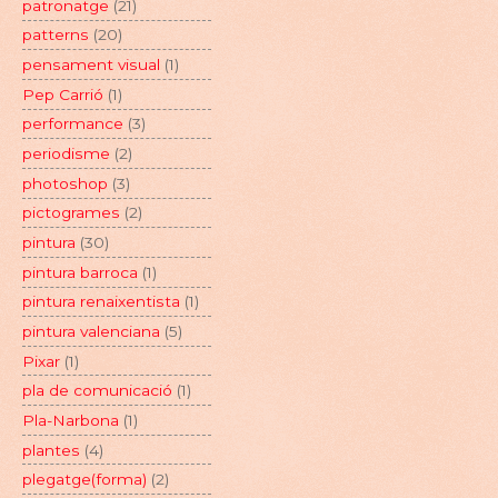
patronatge
(21)
patterns
(20)
pensament visual
(1)
Pep Carrió
(1)
performance
(3)
periodisme
(2)
photoshop
(3)
pictogrames
(2)
pintura
(30)
pintura barroca
(1)
pintura renaixentista
(1)
pintura valenciana
(5)
Pixar
(1)
pla de comunicació
(1)
Pla-Narbona
(1)
plantes
(4)
plegatge(forma)
(2)