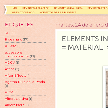
INICI
REVISTES (2026-2027)
REVISTES (2024 - 2025)
REVISTES (2022-
WEBS D'OCUPACIÓ
NORMATIVA DE LA BIBLIOTECA
ETIQUETES
martes, 24 de enero 
3D
(5)
ELEMENTS IN
8 de març
(17)
= MATERIALI 
A-Cero
(1)
accessoris i
complements
(13)
ADCV
(1)
Àfrica
(2)
After Effects
(1)
Ágatha Ruiz de la Prada
(1)
AIGA
(1)
Albert Cortina
(1)
Albert Isern
(1)