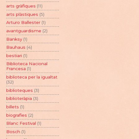
arts gràfiques
(11)
arts plàstiques
(5)
Arturo Ballester
(1)
avantguardisme
(2)
Banksy
(1)
Bauhaus
(4)
bestiari
(1)
Biblioteca Nacional
Francesa
(1)
biblioteca per la igualtat
(32)
biblioteques
(3)
biblioteràpia
(3)
billets
(1)
biografies
(2)
Blanc Festival
(1)
Bosch
(1)