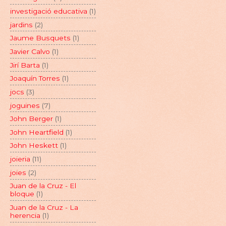
investigació educativa
(1)
jardins
(2)
Jaume Busquets
(1)
Javier Calvo
(1)
Jirí Barta
(1)
Joaquín Torres
(1)
jocs
(3)
joguines
(7)
John Berger
(1)
John Heartfield
(1)
John Heskett
(1)
joieria
(11)
joies
(2)
Juan de la Cruz - El
bloque
(1)
Juan de la Cruz - La
herencia
(1)