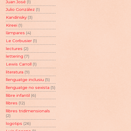
Juan José
(1)
Julio González
(1)
Kandinsky
(3)
Kireei
(1)
làmpares
(4)
Le Corbusier
(1)
lectures
(2)
lettering
(7)
Lewis Carroll
(1)
literatura
(9)
llenguatge inclusiu
(5)
llenguatge no sexista
(5)
llibre infantil
(6)
llibres
(12)
llibres tridimensionals
(2)
logotips
(26)