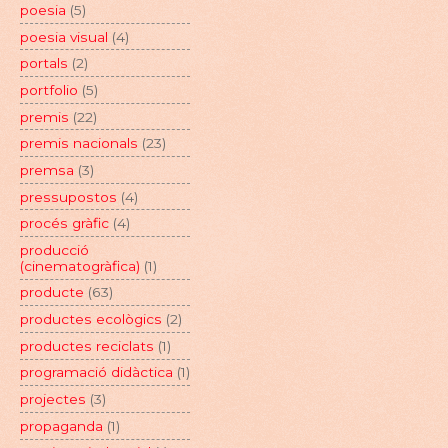
poesia
(5)
poesia visual
(4)
portals
(2)
portfolio
(5)
premis
(22)
premis nacionals
(23)
premsa
(3)
pressupostos
(4)
procés gràfic
(4)
producció
(cinematogràfica)
(1)
producte
(63)
productes ecològics
(2)
productes reciclats
(1)
programació didàctica
(1)
projectes
(3)
propaganda
(1)