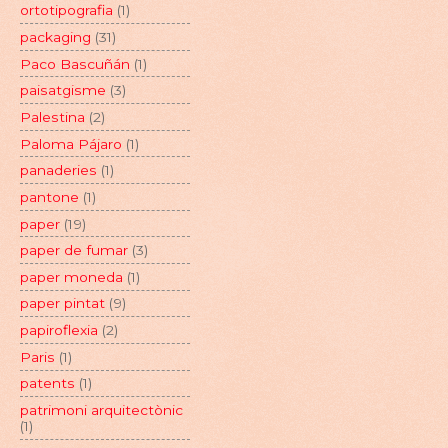
ortotipografia
(1)
packaging
(31)
Paco Bascuñán
(1)
paisatgisme
(3)
Palestina
(2)
Paloma Pájaro
(1)
panaderies
(1)
pantone
(1)
paper
(19)
paper de fumar
(3)
paper moneda
(1)
paper pintat
(9)
papiroflexia
(2)
Paris
(1)
patents
(1)
patrimoni arquitectònic
(1)