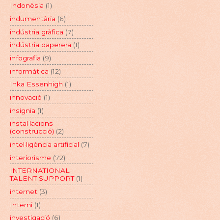
Indonèsia
(1)
indumentària
(6)
indústria gràfica
(7)
indústria paperera
(1)
infografia
(9)
informàtica
(12)
Inka Essenhigh
(1)
innovació
(1)
insignia
(1)
instal·lacions
(construcció)
(2)
intel·ligència artificial
(7)
interiorisme
(72)
INTERNATIONAL
TALENT SUPPORT
(1)
internet
(3)
Interni
(1)
investigació
(6)